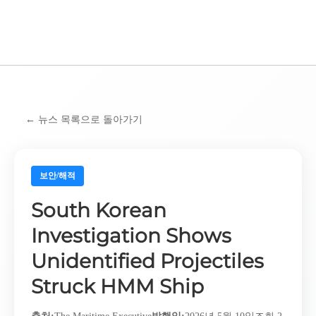
BAS KOREA
←
뉴스 목록으로 돌아가기
보안/해적
South Korean
Investigation Shows
Unidentified Projectiles
Struck HMM Ship