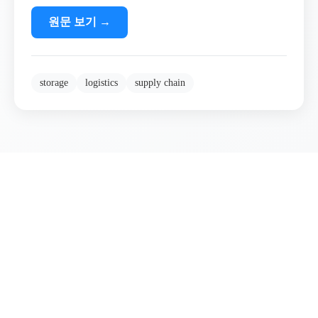
원문 보기
→
storage
logistics
supply chain