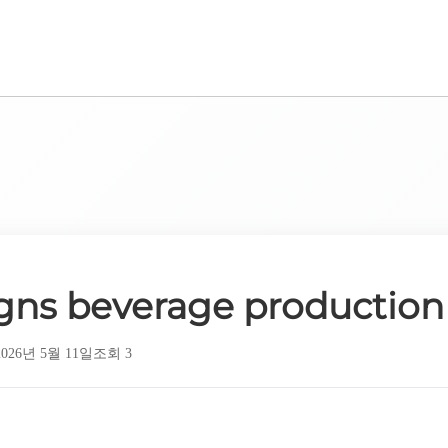
BUSINESS
GLOBAL NETWORK
NEWS
ns beverage production f
2026년 5월 11일
조회 3