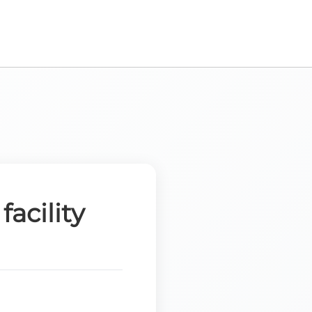
 & BLOG
KR
|
EN
acility